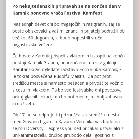
Po nekajtedenskih pripravah se na sončen dan v
Kamnik ponovno vrača Festival Kamfest.
Naslednjih devet dni bo migajočih in razigranih, saj se
boste obiskovalci z vašimi znanci in prijatelji podružili ob
več kot 60 dogodkih, ki bodo popestrili vroče
avgustovske večere.
Če boste v Kamnik prispeli z vlakom in izstopili na končni
postaji Kamnik Graben, priporočamo, da si v galeriji
Barutanski zid ogledate razstavo Foto kluba Kamnik, ki
je tokrat posvečena Rudolfu Maistru. Za pot proti
središču mesta si namesto pešačenja privoščite vožnjo
s cestnim vlakcem. Ta bo vse festivalske dni povezoval
nekaj glavnih lokacij, da bo pot med njimi bolj zabavna
in doživeta.
Ob 17. uri se odprejo tri prizorišča – v središču mesta
med Glavnim trgom in Kavarno Veronika vas bodo na
sejmu Diversity – express yourself pričakali ustvarjalci z
unikatnimi izdelki, družbo jim bodo delali gostinci z