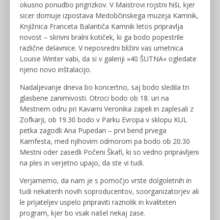
okusno ponudbo prigrizkov. V Maistrovi rojstni hiši, kjer
sicer domuje izpostava Medobčinskega muzeja Kamnik,
Knjižnica Franceta Balantiča Kamnik letos pripravlja
novost – skrivni bralni kotiček, ki ga bodo popestrile
različne delavnice. V neposredni bližini vas umetnica
Louise Winter vabi, da si v galeriji »40
ŠUTNA« ogledate
njeno novo inštalacijo.
Nadaljevanje dneva bo koncertno, saj bodo sledila tri
glasbene zanimivosti. Otroci bodo ob 18. uri na
Mestnem odru pri Kavarni Veronika zapeli in zaplesali z
Zofkarji, ob 19.30 bodo v Parku Evropa v sklopu KUL
petka zagodli Ana Pupedan – prvi bend prvega
Kamfesta, med njihovim odmorom pa bodo ob 20.30
Mestni oder zasedli Počeni Škafi, ki so vedno pripravljeni
na ples in verjetno upajo, da ste vi tudi.
Verjamemo, da nam je s pomočjo vrste dolgoletnih in
tudi nekaterih novih soproducentov, soorganizatorjev ali
le prijateljev uspelo pripraviti raznolik in kvaliteten
program, kjer bo vsak našel nekaj zase.