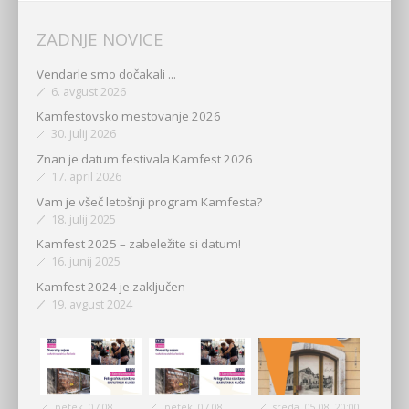
ZADNJE NOVICE
Vendarle smo dočakali ...
6. avgust 2026
Kamfestovsko mestovanje 2026
30. julij 2026
Znan je datum festivala Kamfest 2026
17. april 2026
Vam je všeč letošnji program Kamfesta?
18. julij 2025
Kamfest 2025 – zabeležite si datum!
16. junij 2025
Kamfest 2024 je zaključen
19. avgust 2024
petek, 07.08.
petek, 07.08.
sreda, 05.08. 20:00