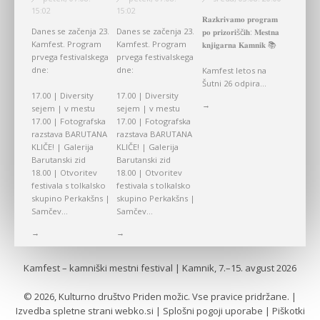
15:02
15:02
𝐑𝐚𝐳𝐤𝐫𝐢𝐯𝐚𝐦𝐨 𝐩𝐫𝐨𝐠𝐫𝐚𝐦
Danes se začenja 23.
Danes se začenja 23.
𝐩𝐨 𝐩𝐫𝐢𝐳𝐨𝐫𝐢šč𝐢𝐡: 𝐌𝐞𝐬𝐭𝐧𝐚
Kamfest. Program
Kamfest. Program
𝐤𝐧𝐣𝐢𝐠𝐚𝐫𝐧𝐚 𝐊𝐚𝐦𝐧𝐢𝐤 📚
prvega festivalskega
prvega festivalskega
dne:
dne:
Kamfest letos na
Šutni 26 odpira...
17.00 | Diversity
17.00 | Diversity
→
sejem | v mestu
sejem | v mestu
17.00 | Fotografska
17.00 | Fotografska
razstava BARUTANA
razstava BARUTANA
KLIČE! | Galerija
KLIČE! | Galerija
Barutanski zid
Barutanski zid
18.00 | Otvoritev
18.00 | Otvoritev
festivala s tolkalsko
festivala s tolkalsko
skupino Perkakšns |
skupino Perkakšns |
Samčev...
Samčev...
→
→
Kamfest – kamniški mestni festival | Kamnik, 7.–15. avgust 2026
© 2026, Kulturno društvo Priden možic. Vse pravice pridržane. |
Izvedba spletne strani
webko.si
|
Splošni pogoji uporabe
|
Piškotki