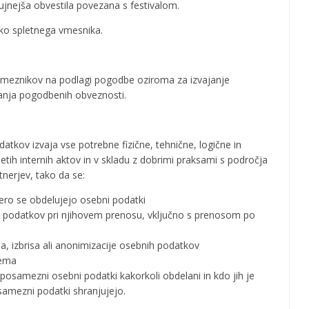
ujnejša obvestila povezana s festivalom.
reko spletnega vmesnika.
ameznikov na podlagi pogodbe oziroma za izvajanje
janja pogodbenih obveznosti.
atkov izvaja vse potrebne fizične, tehnične, logične in
etih internih aktov in v skladu z dobrimi praksami s področja
nerjev, tako da se:
ero se obdelujejo osebni podatki
 podatkov pri njihovem prenosu, vključno s prenosom po
ja, izbrisa ali anonimizacije osebnih podatkov
rema
posamezni osebni podatki kakorkoli obdelani in kdo jih je
osamezni podatki shranjujejo.