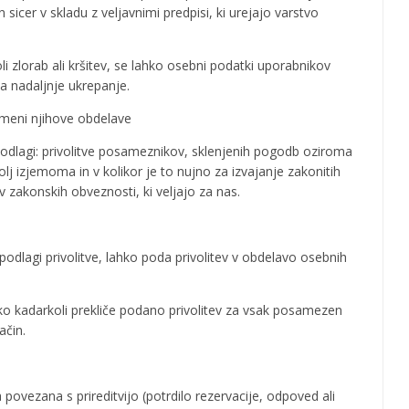
cer v skladu z veljavnimi predpisi, ki urejajo varstvo
 zlorab ali kršitev, se lahko osebni podatki uporabnikov
a nadaljnje ukrepanje.
meni njihove obdelave
podlagi: privolitve posameznikov, sklenjenih pogodb oziroma
olj izjemoma in v kolikor je to nujno za izvajanje zakonitih
v zakonskih obveznosti, ki veljajo za nas.
odlagi privolitve, lahko poda privolitev v obdelavo osebnih
o kadarkoli prekliče podano privolitev za vsak posamezen
ačin.
povezana s prireditvijo (potrdilo rezervacije, odpoved ali