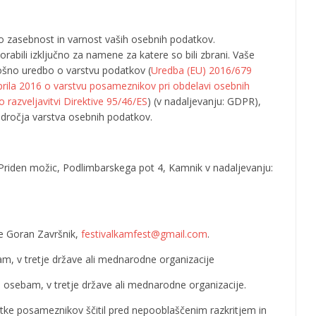
 zasebnost in varnost vaših osebnih podatkov.
ili izključno za namene za katere so bili zbrani. Vaše
ošno uredbo o varstvu podatkov (
Uredba (EU) 2016/679
a 2016 o varstvu posameznikov pri obdelavi osebnih
 razveljavitvi Direktive 95/46/ES
) (v nadaljevanju: GDPR),
odročja varstva osebnih podatkov.
Priden možic, Podlimbarskega pot 4, Kamnik v nadaljevanju:
e Goran Završnik,
festivalkamfest@gmail.com
.
 v tretje države ali mednarodne organizacije
 osebam, v tretje države ali mednarodne organizacije.
tke posameznikov ščitil pred nepooblaščenim razkritjem in