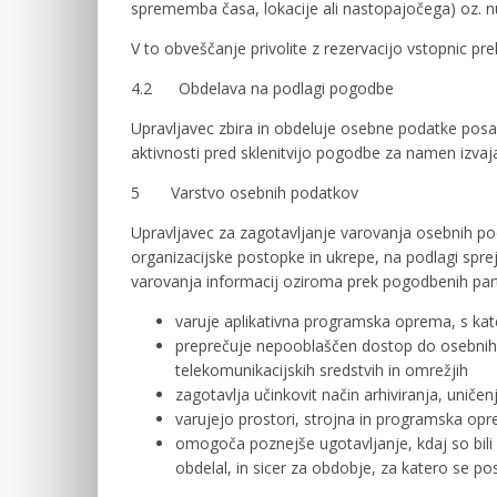
sprememba časa, lokacije ali nastopajočega) oz. n
V to obveščanje privolite z rezervacijo vstopnic p
4.2 Obdelava na podlagi pogodbe
Upravljavec zbira in obdeluje osebne podatke pos
aktivnosti pred sklenitvijo pogodbe za namen izva
5 Varstvo osebnih podatkov
Upravljavec za zagotavljanje varovanja osebnih pod
organizacijske postopke in ukrepe, na podlagi sprej
varovanja informacij oziroma prek pogodbenih part
varuje aplikativna programska oprema, s kat
preprečuje nepooblaščen dostop do osebnih
telekomunikacijskih sredstvih in omrežjih
zagotavlja učinkovit način arhiviranja, uničen
varujejo prostori, strojna in programska op
omogoča poznejše ugotavljanje, kdaj so bili 
obdelal, in sicer za obdobje, za katero se p