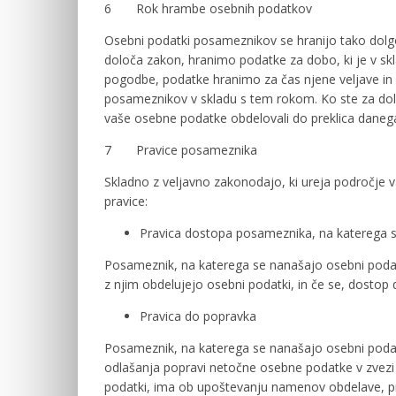
6 Rok hrambe osebnih podatkov
Osebni podatki posameznikov se hranijo tako dolgo
določa zakon, hranimo podatke za dobo, ki je v sk
pogodbe, podatke hranimo za čas njene veljave in v
posameznikov v skladu s tem rokom. Ko ste za do
vaše osebne podatke obdelovali do preklica danega
7 Pravice posameznika
Skladno z veljavno zakonodajo, ki ureja področje
pravice:
Pravica dostopa posameznika, na katerega s
Posameznik, na katerega se nanašajo osebni podatki,
z njim obdelujejo osebni podatki, in če se, dostop
Pravica do popravka
Posameznik, na katerega se nanašajo osebni podat
odlašanja popravi netočne osebne podatke v zvezi
podatki, ima ob upoštevanju namenov obdelave, pr