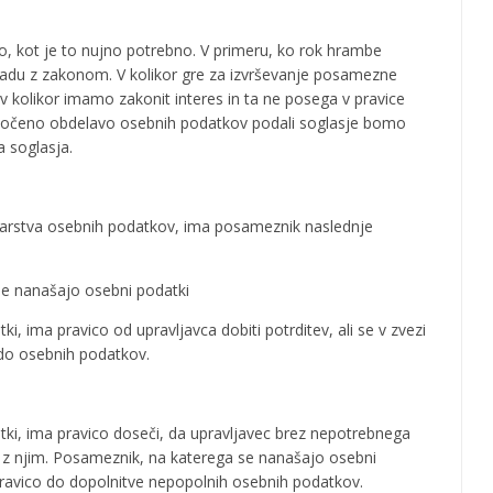
, kot je to nujno potrebno. V primeru, ko rok hrambe
ladu z zakonom. V kolikor gre za izvrševanje posamezne
 kolikor imamo zakonit interes in ta ne posega v pravice
ločeno obdelavo osebnih podatkov podali soglasje bomo
 soglasja.
 varstva osebnih podatkov, ima posameznik naslednje
e nanašajo osebni podatki
 ima pravico od upravljavca dobiti potrditev, ali se v zvezi
 do osebnih podatkov.
ki, ima pravico doseči, da upravljavec brez nepotrebnega
 z njim. Posameznik, na katerega se nanašajo osebni
avico do dopolnitve nepopolnih osebnih podatkov.