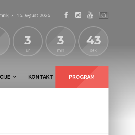
mnik, 7.–15. avgust 2026
3
3
42
ur
min
sek
CIJE
KONTAKT
PROGRAM