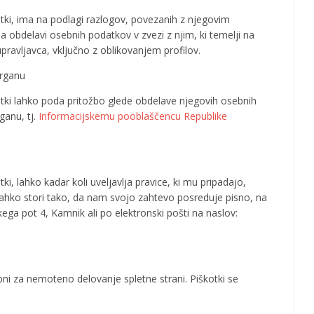
ki, ima na podlagi razlogov, povezanih z njegovim
 obdelavi osebnih podatkov v zvezi z njim, ki temelji na
upravljavca, vključno z oblikovanjem profilov.
organu
ki lahko poda pritožbo glede obdelave njegovih osebnih
anu, tj.
Informacijskemu pooblaščencu Republike
, lahko kadar koli uveljavlja pravice, ki mu pripadajo,
ahko stori tako, da nam svojo zahtevo posreduje pisno, na
ega pot 4, Kamnik ali po elektronski pošti na naslov:
bni za nemoteno delovanje spletne strani. Piškotki se