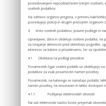
posredovanjem nepooblaščenim tretjim osebam, in si
osebnih podatkov.
Na zahtevo organov pregona, v primeru kakršnihkoli
posredujejo policiji in drugim pristojnim organom z
4 Vrste osebnih podatkov, pravne podlage in na
Upravljavec zbira in obdeluje osebne podatke, na 
za izvajanje aktivnosti pred sklenitvijo pogodbe, zg
interesov za katere si prizadevamo, ter za izpolnite
4.1 Obdelava na podlagi privolitve
Posameznik čigar osebni podatki se obdelujejo na p
podatkov za vsak posamezen namen posebej.
Posameznik, na katerega se nanašajo podatki, lahk
namen posebej, na enostaven in lahko dostopen n
4.1.1 Pošiljanje elektronskih obvestil
Na vaš elektronski naslov boste prejemali obvestila 