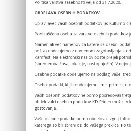
Politika varstva zasebnosti velja od 31.7.2020.
OBDELAVA OSEBNIH PODATKOV
Upravljavec vaših osebnih podatkov je: Kulturno d
Pooblaščena oseba za varstvo osebnih podatkov j
Namen ali več namenov za katere se osebni podatki
pošta) obdelujemo z namenom zagotavljanja storite
Kamfest. Na elektronski naslov boste prejeli potrdil
(sprememba časa, lokacije, nastopajočih). V nujnej
Osebne podatke obdelujemo na podlagi vaše izrecne
Osebni podatki, ki jih obdelujemo: ime, priimek, na
Vaših osebnih podatkov ne bomo posredovali tretjim
obdelovalci osebnih podatkov KD Priden možic, v 
gostovanja.
Vaše osebne podatke bomo obdelovali zgolj toliko
katerega so bili zbrani oz. do vašega preklica. Po 