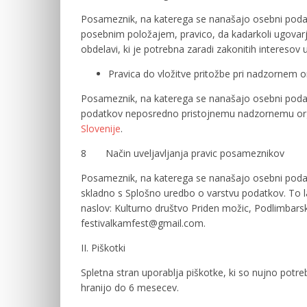
Posameznik, na katerega se nanašajo osebni podat
posebnim položajem, pravico, da kadarkoli ugovarja
obdelavi, ki je potrebna zaradi zakonitih interesov 
Pravica do vložitve pritožbe pri nadzornem 
Posameznik, na katerega se nanašajo osebni podat
podatkov neposredno pristojnemu nadzornemu org
Slovenije
.
8 Način uveljavljanja pravic posameznikov
Posameznik, na katerega se nanašajo osebni podatki
skladno s Splošno uredbo o varstvu podatkov. To l
naslov: Kulturno društvo Priden možic, Podlimbarsk
festivalkamfest@gmail.com.
II. Piškotki
Spletna stran uporablja piškotke, ki so nujno potre
hranijo do 6 mesecev.