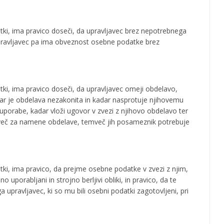
ki, ima pravico doseči, da upravljavec brez nepotrebnega
upravljavec pa ima obveznost osebne podatke brez
i, ima pravico doseči, da upravljavec omeji obdelavo,
r je obdelava nezakonita in kadar nasprotuje njihovemu
uporabe, kadar vloži ugovor v zvezi z njihovo obdelavo ter
 več za namene obdelave, temveč jih posameznik potrebuje
i, ima pravico, da prejme osebne podatke v zvezi z njim,
no uporabljani in strojno berljivi obliki, in pravico, da te
upravljavec, ki so mu bili osebni podatki zagotovljeni, pri