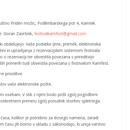
ruštvo Priden možic, Podlimbarskega pot 4, Kamnik.
e: Goran Završnik,
festivalkamfest@gmail.com
.
 obdelujejo: Vaše podatke (ime, priimek, elektronska
v in upravljanja z rezervacijskim sistemom festivala
o o rezervaciji ter obvestila povezana s prireditvijo
ših primerih tudi obvestila povezana s festivalom Kamfest.
 privolitve.
slov vaše elektronske pošte.
 osebam. V stik z njimi bodo prišli zgolj pogodbeni
konkretnem primeru zgolj ponudnik storitev spletnega
 časa, kolikor je potrebno za dosego namena, zaradi
tem času jih bomo v skladu z zakonodajo, ki ureja varstvo