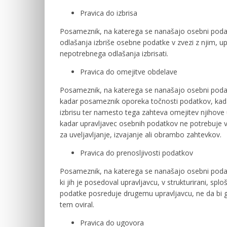
Pravica do izbrisa
Posameznik, na katerega se nanašajo osebni podat
odlašanja izbriše osebne podatke v zvezi z njim, 
nepotrebnega odlašanja izbrisati.
Pravica do omejitve obdelave
Posameznik, na katerega se nanašajo osebni podatk
kadar posameznik oporeka točnosti podatkov, kada
izbrisu ter namesto tega zahteva omejitev njihove 
kadar upravljavec osebnih podatkov ne potrebuje
za uveljavljanje, izvajanje ali obrambo zahtevkov.
Pravica do prenosljivosti podatkov
Posameznik, na katerega se nanašajo osebni podatk
ki jih je posedoval upravljavcu, v strukturirani, sploš
podatke posreduje drugemu upravljavcu, ne da bi ga 
tem oviral.
Pravica do ugovora