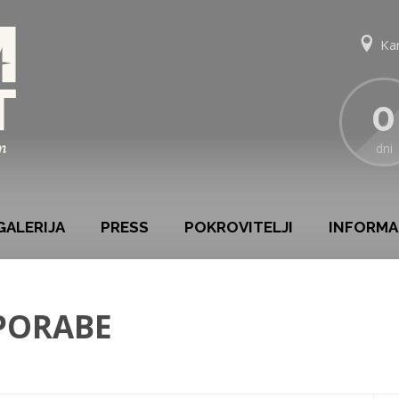
Ka
0
dni
GALERIJA
PRESS
POKROVITELJI
INFORMA
UPORABE