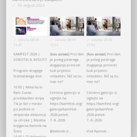
19. avgust 2024
sobota, 08.08.
sobota, 08.08.
sobota, 08.08.
13:49
13:04
13:04
KAMFEST 2026 |
[𝐟𝐨𝐭𝐨 𝐮𝐭𝐫𝐢𝐧𝐤𝐢] Prvi dan
[𝐟𝐨𝐭𝐨 𝐮𝐭𝐫𝐢𝐧𝐤𝐢] Prvi dan
SOBOTA, 8. AVGUST
je poleg pestrega
je poleg pestrega
dogajanja prinesel
dogajanja prinesel
Program drugega
tudi prijetno
tudi prijetno
festivalskega dne:
ohladitev. Nič za to,
ohladitev. Nič za to,
mar ne?
mar ne?
10.00 | Miha ha in
Ram Cunta:
Celotno galerijo si
Celotno galerijo si
predstavitev stripa
oglejte na
oglejte na
Tik je šel v mesto
https://kamfest.org/
https://kamfest.org/
po Jazlbek in
galerija/kamfest-
galerija/kamfest-
striparska delavnica
2026-petek-
2026-petek-
za otroke | Mestna
7.-8.-2026
7.-8.-2026
knjigarna Kamnik na
Šutni
@kamnik.si...
Visit Kamnik...
14.00 | DJ delavnica