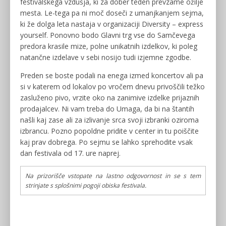
festivalskega vzdušja, ki za dober teden prevzame ožilje
mesta. Le-tega pa ni moč doseči z umanjkanjem sejma,
ki že dolga leta nastaja v organizaciji Diversity – express
yourself. Ponovno bodo Glavni trg vse do Samčevega
predora krasile mize, polne unikatnih izdelkov, ki poleg
natančne izdelave v sebi nosijo tudi izjemne zgodbe.
Preden se boste podali na enega izmed koncertov ali pa
si v katerem od lokalov po vročem dnevu privoščili težko
zasluženo pivo, vrzite oko na zanimive izdelke prijaznih
prodajalcev. Ni vam treba do Umaga, da bi na štantih
našli kaj zase ali za izlivanje srca svoji izbranki oziroma
izbrancu. Pozno popoldne pridite v center in tu poiščite
kaj prav dobrega. Po sejmu se lahko sprehodite vsak
dan festivala od 17. ure naprej.
Na prizorišče vstopate na lastno odgovornost in se s tem
strinjate s splošnimi pogoji obiska festivala.