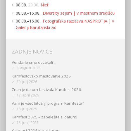
08.08.
20:30,
Niet
08.08.–16.08.
,
Diversity sejem | v mestnem središču
08.08.–16.08.
,
Fotografska razstava NASPROTJA | v
Galeriji Barutanski zid
ZADNJE NOVICE
Vendarle smo dočakali ...
6. avgust 2026
Kamfestovsko mestovanje 2026
30. julij 2026
Znan je datum festivala Kamfest 2026
17. april 2026
Vam je všeč letošnji program Kamfesta?
18. julij 2025
Kamfest 2025 – zabeležite si datum!
16. junij 2025
Kamfest 2024 je zaključen