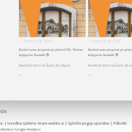
sreda, 05.08. 20:00
sreda, 05.08. 20:00
𝐑𝐚𝐳𝐤𝐫𝐢𝐯𝐚𝐦𝐨 𝐩𝐫𝐨𝐠𝐫𝐚𝐦 𝐩𝐨 𝐩𝐫𝐢𝐳𝐨𝐫𝐢šč𝐢𝐡: 𝐌𝐞𝐬𝐭𝐧𝐚
𝐑𝐚𝐳𝐤𝐫𝐢𝐯𝐚𝐦𝐨 𝐩𝐫𝐨𝐠𝐫𝐚𝐦 𝐩𝐨 𝐩𝐫𝐢𝐳𝐨
𝐤𝐧𝐣𝐢𝐠𝐚𝐫𝐧𝐚 𝐊𝐚𝐦𝐧𝐢𝐤 📚
𝐤𝐧𝐣𝐢𝐠𝐚𝐫𝐧𝐚 𝐊𝐚𝐦𝐧𝐢𝐤 📚
Kamfest letos na Šutni 26 odpira...
Kamfest letos na Šutni 26 od
→
→
2026
e. | Izvedba spletne strani
webko.si
|
Splošni pogoji uporabe
|
Piškotki
piškotkov Google Analytics.