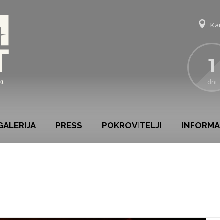
Ka
1
dni
GALERIJA
PRESS
POKROVITELJI
INFORMA