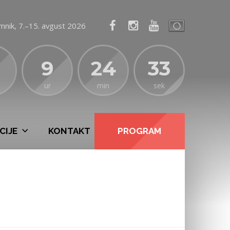
mnik, 7.–15. avgust 2026
9
24
32
ur
min
sek
CIJE
KONTAKT
PROGRAM