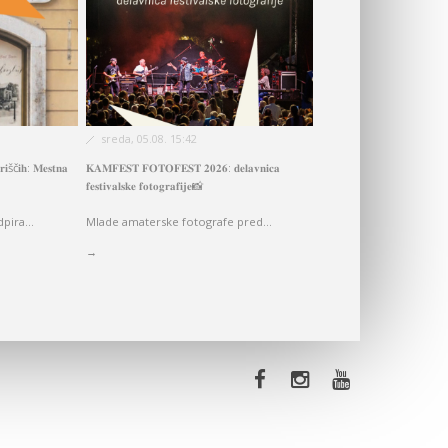
sreda, 05.08. 15:42
𝐫𝐢šč𝐢𝐡: 𝐌𝐞𝐬𝐭𝐧𝐚
𝐊𝐀𝐌𝐅𝐄𝐒𝐓 𝐅𝐎𝐓𝐎𝐅𝐄𝐒𝐓 𝟐𝟎𝟐𝟔: 𝐝𝐞𝐥𝐚𝐯𝐧𝐢𝐜𝐚
𝐟𝐞𝐬𝐭𝐢𝐯𝐚𝐥𝐬𝐤𝐞 𝐟𝐨𝐭𝐨𝐠𝐫𝐚𝐟𝐢𝐣𝐞📸
pira...
Mlade amaterske fotografe pred...
→