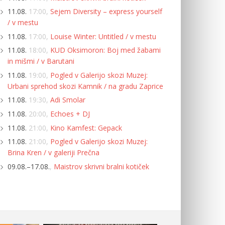
11.08.
17:00,
Sejem Diversity – express yourself
/ v mestu
11.08.
17:00,
Louise Winter: Untitled / v mestu
11.08.
18:00,
KUD Oksimoron: Boj med žabami
in mišmi / v Barutani
11.08.
19:00,
Pogled v Galerijo skozi Muzej:
Urbani sprehod skozi Kamnik / na gradu Zaprice
11.08.
19:30,
Adi Smolar
11.08.
20:00,
Echoes + DJ
11.08.
21:00,
Kino Kamfest: Gepack
11.08.
21:00,
Pogled v Galerijo skozi Muzej:
Brina Kren / v galeriji Prečna
09.08.–17.08.
,
Maistrov skrivni bralni kotiček