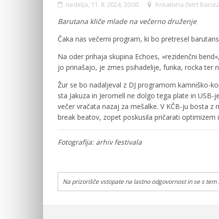
nedelja, 11. 8. 2024, 20:00
Kreativna četrt Barut
Barutana kliče mlade na večerno druženje
Čaka nas večerni program, ki bo pretresel barutans
Na oder prihaja skupina Echoes, »rezidenčni bend«,
jo prinašajo, je zmes psihadelije, funka, rocka ter n
Žur se bo nadaljeval z DJ programom kamniško-kome
sta Jakuza in Jeromell ne dolgo tega plate in USB-j
večer vračata nazaj za mešalke. V KČB-ju bosta z 
break beatov, zopet poskusila pričarati optimizem
Fotografija: arhiv festivala
Na prizorišče vstopate na lastno odgovornost in se s tem st