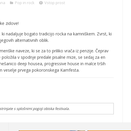
ana
Pop in rock
Vstop prost
ke zidove!
 ki nadaljuje bogato tradicijo rocka na kamniškem. Zvrst, ki
jegovih alternativnih oblik.
nške naveze, ki se za to priliko vrača iz penzije. Čeprav
e položila v spodnje predale pisalne mize, se sedaj za en
mešanico deep housea, progressive house in malce trših
 in veselje prvega pokoronskega Kamfesta.
rinjate s splošnimi pogoji obiska festivala.